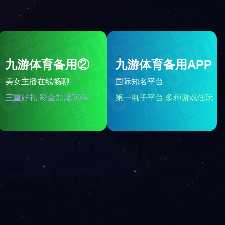
举，适才适岗，适岗适酬。以敏锐的洞察力，发现每一位员工
的工作中，使贤者在其位，能者在其职，各安其职，扬长避
视人才、爱护人才、开发人才、使用人才、留住人才、提升人
终目标。达威历经三十多年的发展，已经拥有一大批杰出的研
，越来越多的优秀毕业生抱着远大的理想和对事业的追求加入
强大的新生力量。
们