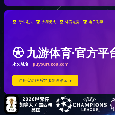
人才理念
人才理念：
德
人力资源
德才兼备
——才
人才理念
所不足，智有
加入达威
不拘一格
——
用人才，大力
联系方式
人尽其才
——
每个员工身上
快车道。