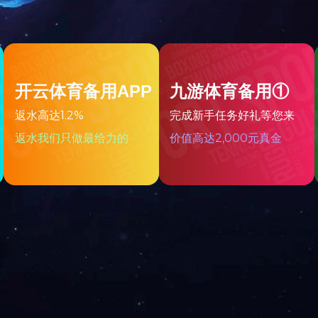
因其材以取之，审其能以任之，用其所长，掩其所短。知人善任，唯才是
做到量才而用，将人才放在最合适的位置上，把员工的优势应用到最适合
。
珍贵的企业资源，以“人才第一，以人为本”为原侧，形成了一整套“重
，以员工与企业一起成长为使命，努力实现“和谐共赢，共同发展”的最
销人才，其中以硕士、本科学历为主的中青年已逐渐成为核心骨干，同时
“乐于奉献，勇于创新”的精神，锐意进取，快速成长，迅速成长为企业
首页
|
MK sports
|
产品中心
|
新闻中心
|
人力资源
|
联系我
Copyright © 2019 MK体育.（中国）官方网站 版权所有
苏ICP备15055145号-1