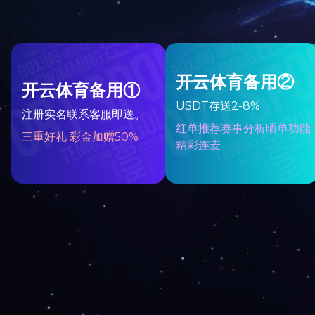
才尽其用
——
的个性特点，
短，各尽其才
达威视人才为最
才”的人才机制
发、管理、营
达威，他们秉承